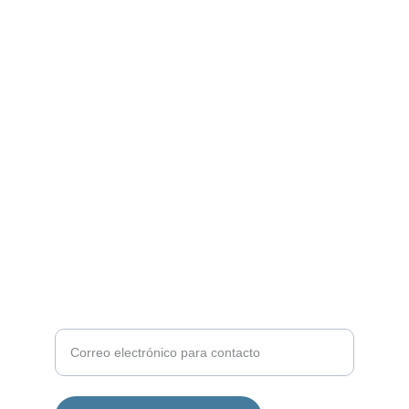
Descanso
Cabañas rústicas en la Patagonia para 
disfrutar.
NATURALEZA
info@brillospatagonicos.com
+54 9 2966 64-0211
AVENTURA
Ingrese su correo electrónico